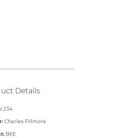
uct Details
:
234
r:
Charles Fillmore
t:
BKE