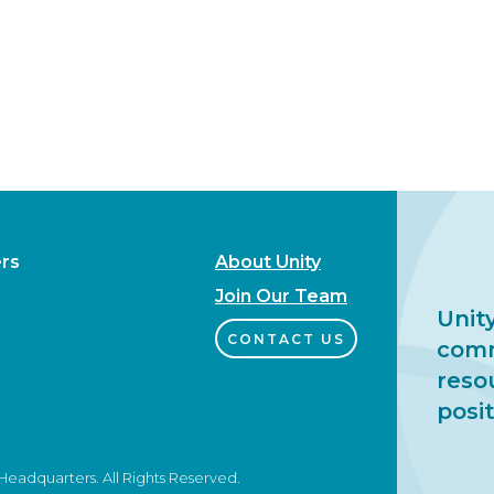
rs
About Unity
Join Our Team
Unity
CONTACT US
comm
reso
posit
eadquarters. All Rights Reserved.